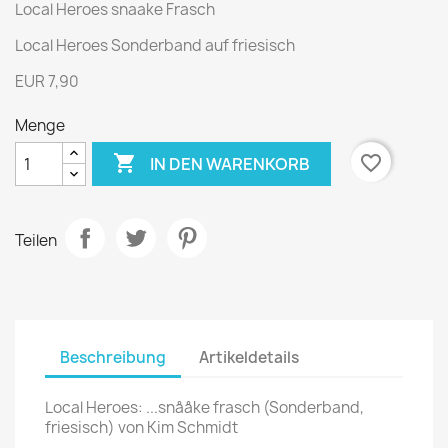
Local Heroes snaake Frasch
Local Heroes Sonderband auf friesisch
EUR 7,90
Menge

favorite_border
IN DEN WARENKORB
Teilen
Beschreibung
Artikeldetails
Local Heroes: ...snååke frasch (Sonderband,
friesisch) von Kim Schmidt