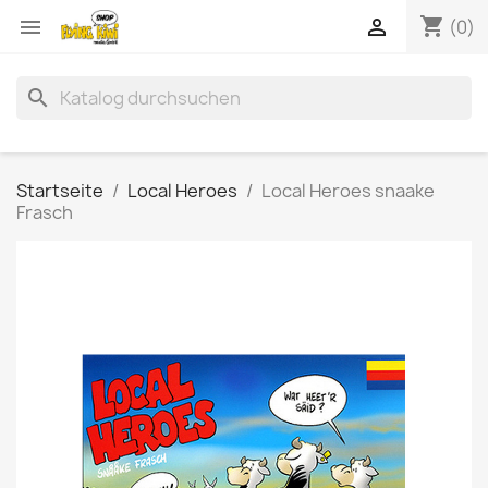
shopping_cart


(0)
search
Startseite
Local Heroes
Local Heroes snaake
Frasch