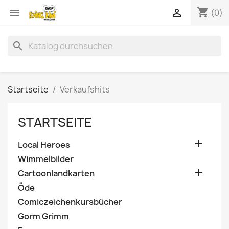
shopping_cart


(0)
search
Startseite
Verkaufshits
STARTSEITE

Local Heroes
Wimmelbilder

Cartoonlandkarten
Öde
Comiczeichenkursbücher
Gorm Grimm