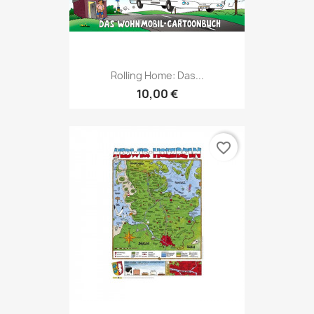
Rolling Home: Das...
10,00 €
favorite_border