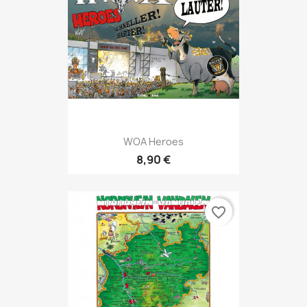
WOA Heroes
8,90 €
favorite_border