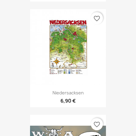
favorite_border
Niedersacksen
6,90 €
favorite_border