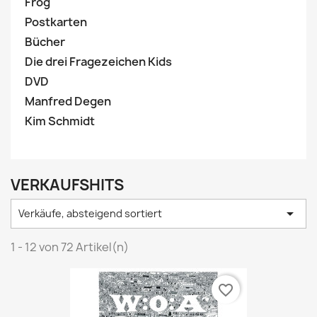
Frog
Postkarten
Bücher
Die drei Fragezeichen Kids
DVD
Manfred Degen
Kim Schmidt
VERKAUFSHITS

Verkäufe, absteigend sortiert
1 - 12 von 72 Artikel(n)
favorite_border