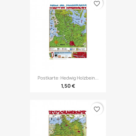
favorite_border
Postkarte: Hedwig Holzbein...
1,50 €
favorite_border