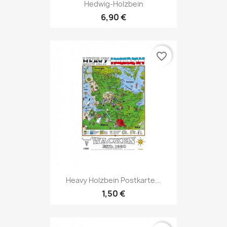
Hedwig-Holzbein
6,90 €
favorite_border
Heavy Holzbein Postkarte...
1,50 €