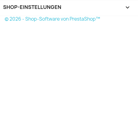
SHOP-EINSTELLUNGEN
keyboard_arrow_down
© 2026 - Shop-Software von PrestaShop™