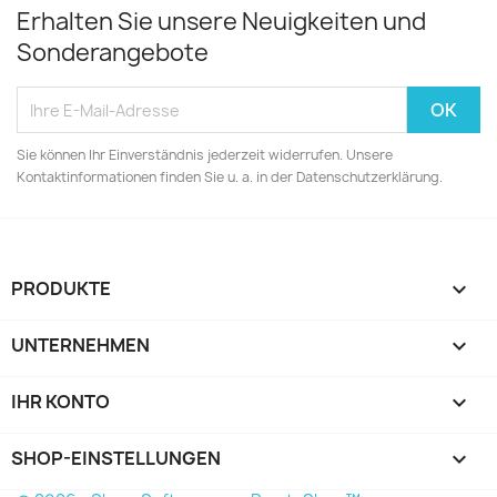
Erhalten Sie unsere Neuigkeiten und
Sonderangebote
Sie können Ihr Einverständnis jederzeit widerrufen. Unsere
Kontaktinformationen finden Sie u. a. in der Datenschutzerklärung.
PRODUKTE

UNTERNEHMEN

IHR KONTO

SHOP-EINSTELLUNGEN
keyboard_arrow_down