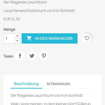
Der fliegende Leuchtturm
Local Heroes Kinderbuch von Kim Schmidt
EUR 12,70
Menge

favorite_border
IN DEN WARENKORB
Teilen
Beschreibung
Artikeldetails
Der fliegende Leuchtturm von Kim Schmidt
Viele Leute meinen: In dem kleinen Dorf Güllerup