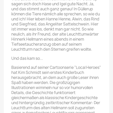
sagen sich doch Hase und Igel gute Nacht. Ja,
und das stimmt auch ganz genau! In Güllerup
können die Tiere nämlich alle sprechen, so wie du
und ich! Hier leben Hanne Henne, Alwin, das Rind
und Siegfried, das Angeliter Sattelschwein. Hier
ist immer was los, denkt man gar nicht. So wie
neulich, als ihr Freund, der alte Leuchttumwärter
Hinnerk Hellmann eines abends in einem
Tiefseetaucheranzug oben auf seinem
Leuchtturm nach den Sternen greifen wollte.
Und das kam so...
Basierend auf seiner Cartoonserie "Local Heroes"
hat Kim Schmidt sein erstes Kinderbuch
herausgebracht, an dem auch große Leser ihren
Spaß haben werden. Die großzügigen
Illustrationen wimmeln nur so vor humorvollen
Details, die Geschichte funktioniert
gleichermaßen als klassische Kindergeschichte
und hintergründig zeitkritischer Kommentar: Der
Leuchtturm des alten Hellmann soll zugunsten
eines automatischen Leuchtfeuers gesprengt