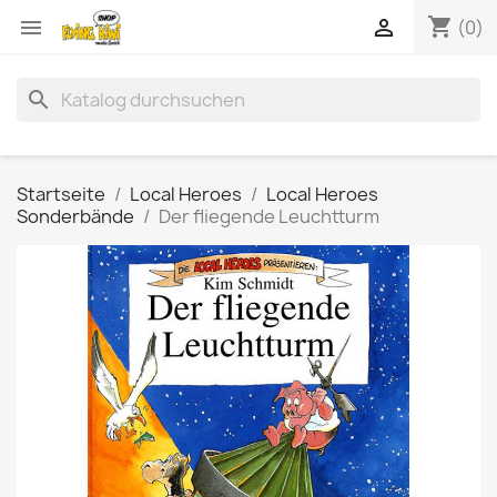
shopping_cart


(0)
search
Startseite
Local Heroes
Local Heroes
Sonderbände
Der fliegende Leuchtturm